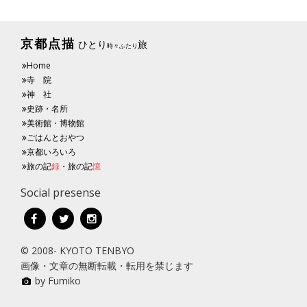
京都点描
ひとり
旅
時々ふたり
Home
寺 院
神 社
史跡・名所
美術館・博物館
ごはんとおやつ
京都いろいろ
旅の記
録
・旅の記
憶
Social presense
© 2008- KYOTO TENBYO
画像・文章の無断転載・転用を禁じます
by Fumiko