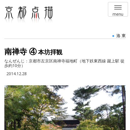
menu
洛 東
南禅寺 ④
本坊拝観
なんぜんじ：京都市左京区南禅寺福地町（地下鉄東西線 蹴上駅 徒
歩約10分）
2014.12.28